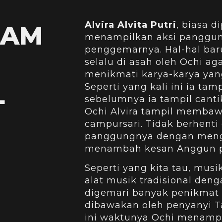
Alvira Alvita Putri
, biasa d
LAM
menampilkan aksi panggun
penggemarnya. Hal-hal ba
selalu di asah oleh Ochi a
menikmati karya-karya yan
L
Seperti yang kali ini ia t
sebelumnya ia tampil canti
Ochi Alvira tampil membaw
campursari. Tidak berhenti
panggungnya dengan meng
menambah kesan Anggun p
Seperti yang kita tau, mu
alat musik tradisional den
digemari banyak penikmat 
dibawakan oleh penyanyi Ta
ini waktunya Ochi menamp