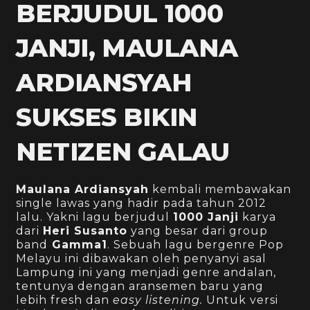
BERJUDUL 1000
JANJI, MAULANA
ARDIANSYAH
SUKSES BIKIN
NETIZEN GALAU
Maulana Ardiansyah
kembali membawakan
single lawas yang hadir pada tahun 2012
lalu. Yakni lagu berjudul
1000 Janji
karya
dari
Heri Susanto
yang besar dari
group
band
Gamma1
.
S
ebuah lagu bergenre Pop
Melayu i
ni dibawakan oleh
penyanyi asal
Lampung ini
yang menjadi genre andalan,
tentunya dengan aransemen baru yang
lebih fresh dan
easy listening.
Untuk versi