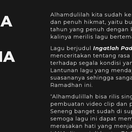
Alhamdulilah kita sudah ke
DA
dan penuh hikmat, yaitu bu
tahun yang penuh dengan 
kalinya merilis lagu bertema
Lagu berjudul
Ingatlah Pad
NA
menceritakan tentang rasa
terhadap segala kondisi ya
Lantunan lagu yang menday
suasananya sehingga sangat
Ramadhan ini.
“Alhamdulillah bisa rilis sin
pembuatan video clip dan p
Seneng banget sudah di su
semoga lagu ini dapat mem
merasakan hati yang menja