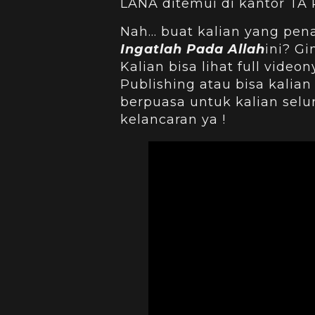
LANA ditemui di kantor TA 
Nah… buat kalian yang pena
Ingatlah Pada Allah
ini? G
Kalian bisa lihat full video
Publishing atau bisa kalian
berpuasa untuk kalian sel
kelancaran ya !