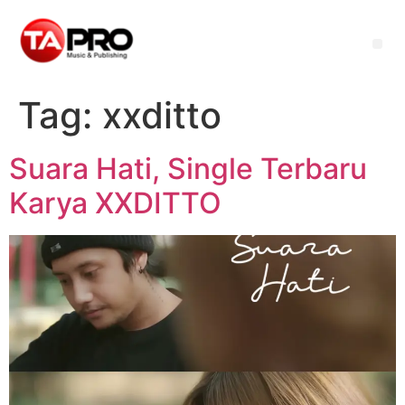
Tag:
xxditto
Suara Hati, Single Terbaru
Karya XXDITTO