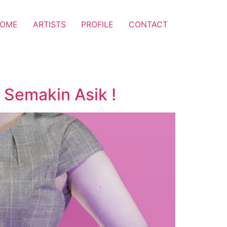
OME
ARTISTS
PROFILE
CONTACT
 Semakin Asik !