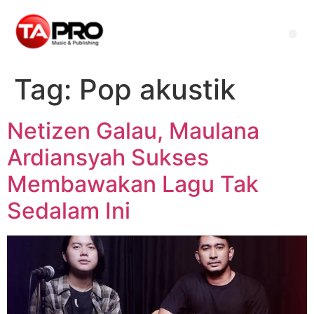
Tag:
Pop akustik
Netizen Galau, Maulana
Ardiansyah Sukses
Membawakan Lagu Tak
Sedalam Ini