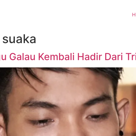
H
i suaka
Galau Kembali Hadir Dari Tr