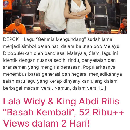
DEPOK – Lagu “Gerimis Mengundang” sudah lama
menjadi simbol patah hati dalam balutan pop Melayu.
Dipopulerkan oleh band asal Malaysia, Slam, lagu ini
identik dengan nuansa sedih, rindu, penyesalan dan
aransemen yang mengiris perasaan. Popularitasnya
menembus batas generasi dan negara, menjadikannya
salah satu lagu yang kerap dinyanyikan ulang dalam
berbagai macam versi. Namun, dalam versi […]
Lala Widy & King Abdi Rilis
“Basah Kembali”, 52 Ribu++
Views dalam 2 Hari!