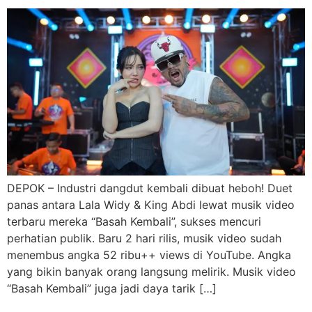
DEPOK – Industri dangdut kembali dibuat heboh! Duet
panas antara Lala Widy & King Abdi lewat musik video
terbaru mereka “Basah Kembali”, sukses mencuri
perhatian publik. Baru 2 hari rilis, musik video sudah
menembus angka 52 ribu++ views di YouTube. Angka
yang bikin banyak orang langsung melirik. Musik video
“Basah Kembali” juga jadi daya tarik […]