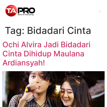
Tag:
Bidadari Cinta
Ochi Alvira Jadi Bidadari
Cinta Dihidup Maulana
Ardiansyah!